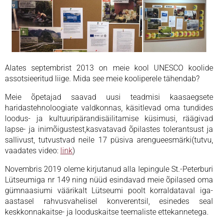
Alates septembrist 2013 on meie kool UNESCO koolide
assotsieeritud liige. Mida see meie kooliperele tähendab?
Meie õpetajad saavad uusi teadmisi kaasaegsete
haridastehnoloogiate valdkonnas, käsitlevad oma tundides
loodus- ja kultuuripärandisäilitamise küsimusi, räägivad
lapse- ja inimõigustest,kasvatavad õpilastes tolerantsust ja
sallivust, tutvustvad neile 17 püsiva arengueesmärki(tutvu,
vaadates video:
link
)
Novembris 2019 oleme kirjutanud alla lepingule St.-Peterburi
Lütseumiga nr 149 ning nüüd esindavad meie õpilased oma
gümnaasiumi väärikalt Lütseumi poolt korraldataval iga-
aastasel rahvusvahelisel konverentsil, esinedes seal
keskkonnakaitse- ja looduskaitse teemaliste ettekannetega.