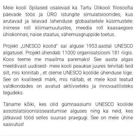
Meie kooli õpilased osalevad ka Tartu Ülikooli filosoofia
päevade töös ja ÜRO istungite simulatsioonides, kus
arutavad ja leiavad lahenduse globaalsetele küsimustele:
inimese roll kliimamuutustes, meedia roll kaasaegses
ühiskonnas, naise staatus, vähemusgruppide toetus.
Projekt „UNESCO koolid" sai alguse 1953.aastal UNESCO
algatusel. Projekt ühendab 11000 organisatsiooni 181 riigis.
Koos teeme me maailma paremaks! See aasta algas
meeldivast uudisest- meie kooli peaukse juures tervitab teid
silt, mis kinnitab , et oleme UNESCO koolide ühenduse liige.
See on kvaliteedi märk, mis näitab, et meie kool teatud
valdkondades on avatud aktiivseteks ja innovaatilisteks
tegudeks.
Täname kõiki, kes olid gümnaasiumi UNESCO koolide
assotsiatsioonisisseastumise alguses ning ka neid, kes
jätkavad tööd selles suunas praegugi. See on meie ühine
saavutus!