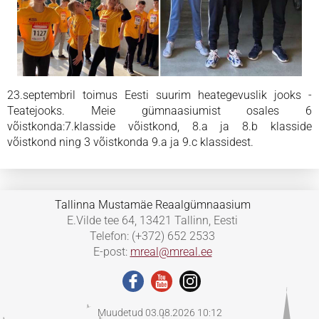
23.septembril toimus Eesti suurim heategevuslik jooks -
Teatejooks. Meie gümnaasiumist osales 6
võistkonda:7.klasside võistkond, 8.a ja 8.b klasside
võistkond ning 3 võistkonda 9.a ja 9.c klassidest.
Tallinna Mustamäe Reaalgümnaasium
E.Vilde tee 64, 13421 Tallinn, Eesti
Telefon: (+372) 652 2533
E-post:
mreal@mreal.ee
Muudetud 03.08.2026 10:12