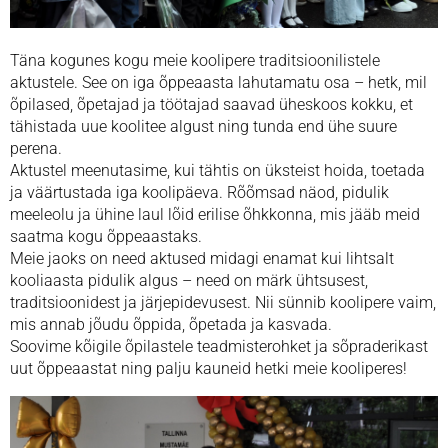
Täna kogunes kogu meie koolipere traditsioonilistele
aktustele. See on iga õppeaasta lahutamatu osa – hetk, mil
õpilased, õpetajad ja töötajad saavad üheskoos kokku, et
tähistada uue koolitee algust ning tunda end ühe suure
perena.
Aktustel meenutasime, kui tähtis on üksteist hoida, toetada
ja väärtustada iga koolipäeva. Rõõmsad näod, pidulik
meeleolu ja ühine laul lõid erilise õhkkonna, mis jääb meid
saatma kogu õppeaastaks.
Meie jaoks on need aktused midagi enamat kui lihtsalt
kooliaasta pidulik algus – need on märk ühtsusest,
traditsioonidest ja järjepidevusest. Nii sünnib koolipere vaim,
mis annab jõudu õppida, õpetada ja kasvada.
Soovime kõigile õpilastele teadmisterohket ja sõpraderikast
uut õppeaastat ning palju kauneid hetki meie kooliperes!