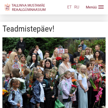
ET
RU
Teadmistepäev!