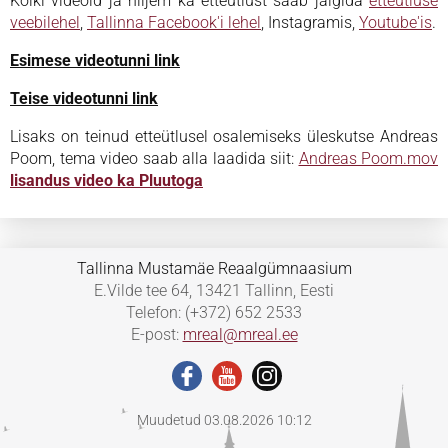
Kõiki videoid ja hiljem ka etteütlust saab jälgida
etteütluse
veebilehel
,
Tallinna Facebook'i lehel
, Instagramis,
Youtube'is
.
Esimese videotunni link
Teise videotunni link
Lisaks on teinud etteütlusel osalemiseks üleskutse Andreas
Poom, tema video saab alla laadida siit:
Andreas Poom.mov
lisandus video ka Pluutoga
Tallinna Mustamäe Reaalgümnaasium
E.Vilde tee 64, 13421 Tallinn, Eesti
Telefon: (+372) 652 2533
E-post:
mreal@mreal.ee
Muudetud 03.08.2026 10:12