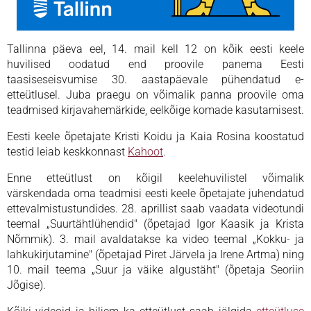
Tallinna päeva eel, 14. mail kell 12 on kõik eesti keele
huvilised oodatud end proovile panema Eesti
taasiseseisvumise 30. aastapäevale pühendatud e-
etteütlusel. Juba praegu on võimalik panna proovile oma
teadmised kirjavahemärkide, eelkõige komade kasutamisest.
Eesti keele õpetajate Kristi Koidu ja Kaia Rosina koostatud
testid leiab keskkonnast
Kahoot
.
Enne etteütlust on kõigil keelehuvilistel võimalik
värskendada oma teadmisi eesti keele õpetajate juhendatud
ettevalmistustundides. 28. aprillist saab vaadata videotundi
teemal „Suurtähtlühendid" (õpetajad Igor Kaasik ja Krista
Nõmmik). 3. mail avaldatakse ka video teemal „Kokku- ja
lahkukirjutamine" (õpetajad Piret Järvela ja Irene Artma) ning
10. mail teema „Suur ja väike algustäht" (õpetaja Seoriin
Jõgise).