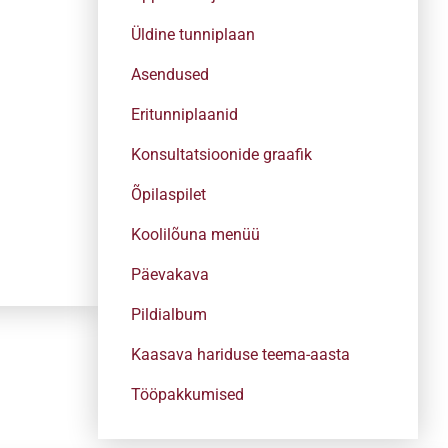
Üldine tunniplaan
Asendused
Eritunniplaanid
Konsultatsioonide graafik
Õpilaspilet
Koolilõuna menüü
Päevakava
Pildialbum
Kaasava hariduse teema-aasta
Tööpakkumised