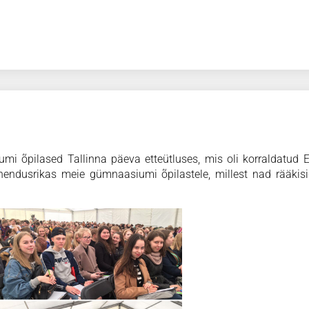
mi õpilased Tallinna päeva etteütluses, mis oli korraldatud E
tähendusrikas meie gümnaasiumi õpilastele, millest nad rääki