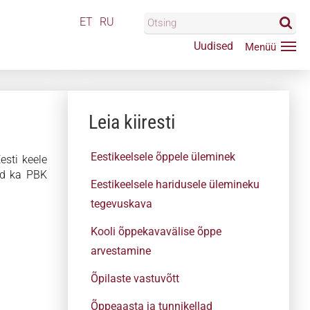
ET
RU
Uudised
Leia kiiresti
Eestikeelsele õppele üleminek
esti keele
sid ka PBK
Eestikeelsele haridusele ülemineku
tegevuskava
Kooli õppekavavälise õppe
arvestamine
Õpilaste vastuvõtt
Õppeaasta ja tunnikellad