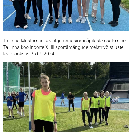
Tallinna Mustamäe Reaalgümnaasiumi õpilaste osalemine
Tallinna koolinoorte XLIII spordimängude meistrivõistluste
teatejooksus 25.09.2024.