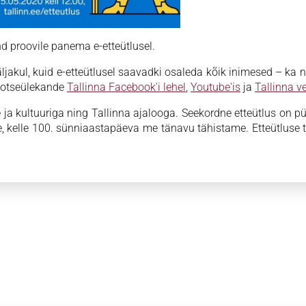
nd proovile panema e-etteütlusel.
ljakul, kuid e-etteütlusel saavadki osaleda kõik inimesed – ka ne
t otseülekande
Tallinna Facebook'i lehel
,
Youtube'is
ja
Tallinna v
e ja kultuuriga ning Tallinna ajalooga. Seekordne etteütlus on 
le, kelle 100. sünniaastapäeva me tänavu tähistame. Etteütluse t