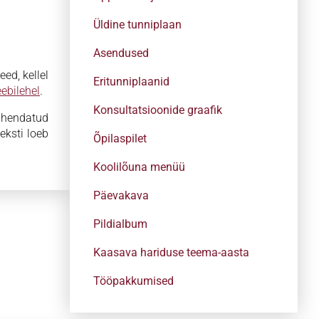
Üldine tunniplaan
Asendused
ed, kellel
Eritunniplaanid
eebilehel
.
Konsultatsioonide graafik
pühendatud
eksti loeb
Õpilaspilet
Koolilõuna menüü
Päevakava
Pildialbum
Kaasava hariduse teema-aasta
Tööpakkumised