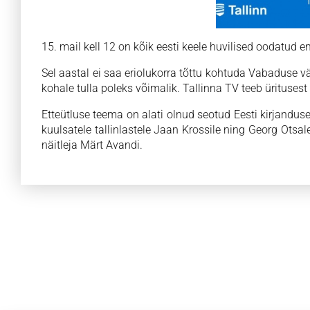
15. mail kell 12 on kõik eesti keele huvilised oodatud e
Sel aastal ei saa eriolukorra tõttu kohtuda Vabaduse vä
kohale tulla poleks võimalik. Tallinna TV teeb ürituses
Etteütluse teema on alati olnud seotud Eesti kirjandus
kuulsatele tallinlastele Jaan Krossile ning Georg Otsa
näitleja Märt Avandi.