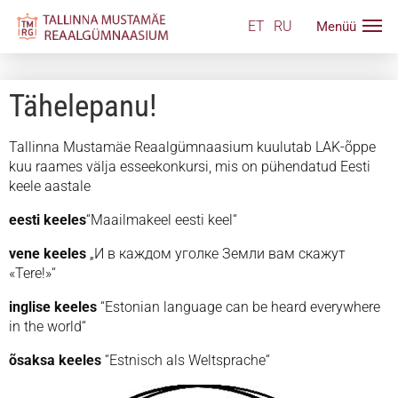
ET
RU
Tähelepanu!
Tallinna Mustamäe Reaalgümnaasium kuulutab LAK-õppe
kuu raames välja esseekonkursi, mis on pühendatud Eesti
keele aastale
eesti keeles
“Maailmakeel eesti keel“
vene keeles
„И в каждом уголке Земли вам скажут
«Tere!»“
inglise keeles
“Estonian language can be heard everywhere
in the world“
õsaksa keeles
“Estnisch als Weltsprache“