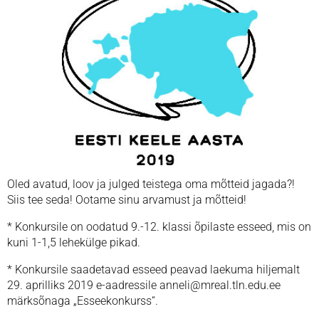
Oled avatud, loov ja julged teistega oma mõtteid jagada?!
Siis tee seda! Ootame sinu arvamust ja mõtteid!
* Konkursile on oodatud 9.-12. klassi õpilaste esseed, mis on
kuni 1-1,5 lehekülge pikad.
* Konkursile saadetavad esseed peavad laekuma hiljemalt
29. aprilliks 2019 e-aadressile anneli@mreal.tln.edu.ee
märksõnaga „Esseekonkurss“.