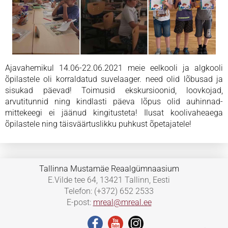
Ajavahemikul 14.06-22.06.2021 meie eelkooli ja algkooli
õpilastele oli korraldatud suvelaager. need olid lõbusad ja
sisukad päevad! Toimusid ekskursioonid, loovkojad,
arvutitunnid ning kindlasti päeva lõpus olid auhinnad-
mittekeegi ei jäänud kingitusteta! Ilusat koolivaheaega
õpilastele ning täisväärtuslikku puhkust õpetajatele!
Tallinna Mustamäe Reaalgümnaasium
E.Vilde tee 64, 13421 Tallinn, Eesti
Telefon: (+372) 652 2533
E-post:
mreal@mreal.ee