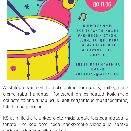
Aastalõpu kontsert toimub online formaadis, millega me
oleme juba harjunud. Kontserdil on esindatud kõik meie
õpilaste talendid: laulud, luuletused,tantsud,musitseerimine,
trikid ja palju muud.
Kõik , mille üle te uhked olete, mida tahate teistega jagada ja
tahate , et koolipere seda näeks-tehke videoid ja saatke
aadressile konkurss@mreal.ee