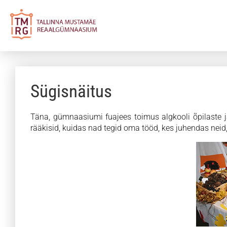
Sügisnäitus
Täna, gümnaasiumi fuajees toimus algkooli õpilaste ja
rääkisid, kuidas nad tegid oma tööd, kes juhendas neid,