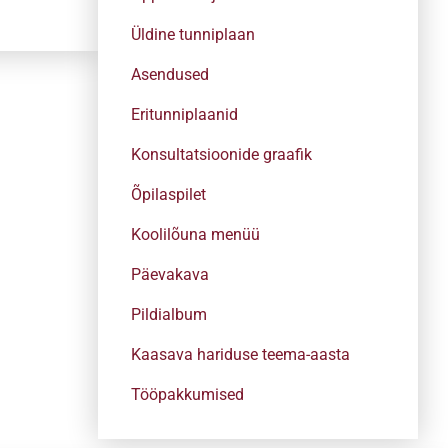
Üldine tunniplaan
Asendused
Eritunniplaanid
Konsultatsioonide graafik
Õpilaspilet
Koolilõuna menüü
Päevakava
Pildialbum
Kaasava hariduse teema-aasta
Tööpakkumised