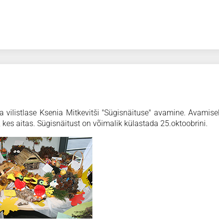
 vilistlase Ksenia Mitkevitši "Sügisnäituse" avamine. Avamise
 kes aitas. Sügisnäitust on võimalik külastada 25.oktoobrini.