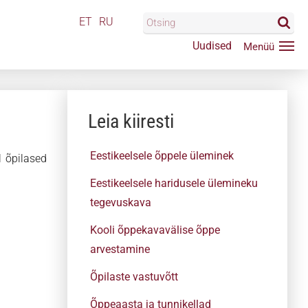
ET
RU
Uudised
Leia kiiresti
Eestikeelsele õppele üleminek
l õpilased
Eestikeelsele haridusele ülemineku
tegevuskava
Kooli õppekavavälise õppe
arvestamine
Õpilaste vastuvõtt
Õppeaasta ja tunnikellad