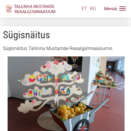
ET
RU
Sügisnäitus
Sügisnäitus Tallinna Mustamäe Reaalgümnaasiumis.