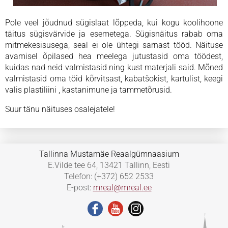
Pole veel jõudnud sügislaat lõppeda, kui kogu koolihoone
täitus sügisvärvide ja esemetega. Sügisnäitus rabab oma
mitmekesisusega, seal ei ole ühtegi sarnast tööd. Näituse
avamisel õpilased hea meelega jutustasid oma töödest,
kuidas nad neid valmistasid ning kust materjali said. Mõned
valmistasid oma töid kõrvitsast, kabatšokist, kartulist, keegi
valis plastiliini , kastanimune ja tammetõrusid.
Suur tänu näituses osalejatele!
Tallinna Mustamäe Reaalgümnaasium
E.Vilde tee 64, 13421 Tallinn, Eesti
Telefon: (+372) 652 2533
E-post:
mreal@mreal.ee