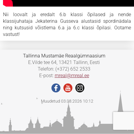
Nii loovalt ja eredalt 6.b klassi õpilased ja nende
klassijuhataja Jekaterina Gusseva alustasid spordinädala
ning kutsusid võistlema 6.a ja 6.c klassi õpilasi. Ootame
vastust!
Tallinna Mustamäe Reaalgümnaasium
E.Vilde tee 64, 13421 Tallinn, Eesti
Telefon: (+372) 652 2533
E-post:
mreal@mreal.ee
Muudetud 03.08.2026 10:12