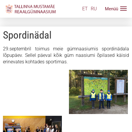
ET
RU
Spordinädal
29.septembril toimus meie gümnaasiumis spordinädala
lõpupäev. Sellel päeval kõik güm naasiumi õpilased käisid
erinevates kohtades sportimas.