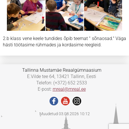
2.b klass vene keele tundides õpib teemat " sõnaosad." Väga
hästi töötasime rühmades ja kordasime reegleid.
Tallinna Mustamäe Reaalgümnaasium
E.Vilde tee 64, 13421 Tallinn, Eesti
Telefon: (+372) 652 2533
E-post:
mreal@mreal.ee
Muudetud 03.08.2026 10:12