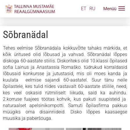
ET
RU
Sõbranädal
Tehes eelmise Sõbranädala kokkuvõtte tahaks märkida, et
kõik üritused olid lõbusad ja vahvad. Sõbranädal lõppes
diskoga 60-aastate stiilis. Diskoriteks olid 10.klassi õpilased
sofia Lainus ja Anastassia Romaško. tüdrukud korraldasid
lõbusaid konkursse ja jutustasid, mis oli moes kanda ja
kuulata eelmise sajandi 60-aastatel. Suur tänu neile
õpilastele, kes tulid riides vastavalt 60-aastate stiilile, need,
kes veel oskasid rütmiliselt liikuda, said ka auhindu.
2.korruse fuajees töötas kohvik, kus pakuti suupisteid ja
naturaalset apelsinikompotti. Samuti õpilasfirma pakkus
müügiks oma disainriideid. Disko lõppes kaasaegse
muusika ja paberšouga.