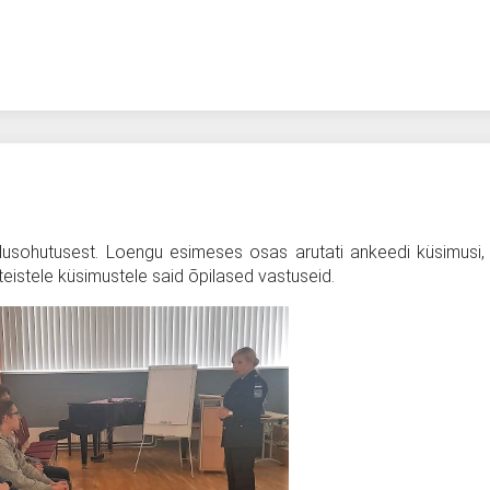
lusohutusest. Loengu esimeses osas arutati ankeedi küsimusi, m
 teistele küsimustele said õpilased vastuseid.