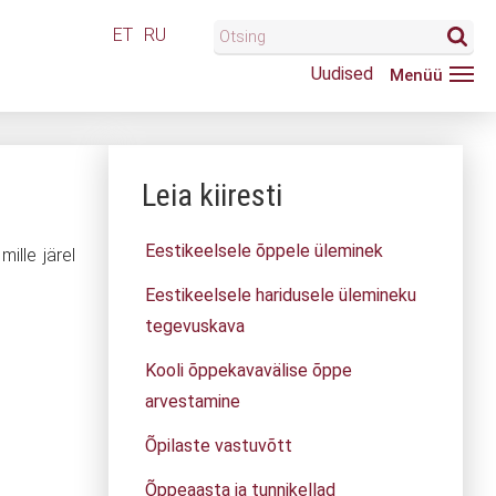
ET
RU
Uudised
Leia kiiresti
Eestikeelsele õppele üleminek
ille järel
Eestikeelsele haridusele ülemineku
tegevuskava
Kooli õppekavavälise õppe
arvestamine
Õpilaste vastuvõtt
Õppeaasta ja tunnikellad