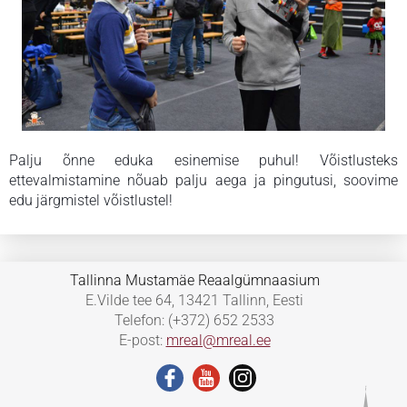
Palju õnne eduka esinemise puhul! Võistlusteks
ettevalmistamine nõuab palju aega ja pingutusi, soovime
edu järgmistel võistlustel!
Tallinna Mustamäe Reaalgümnaasium
E.Vilde tee 64, 13421 Tallinn, Eesti
Telefon: (+372) 652 2533
E-post:
mreal@mreal.ee