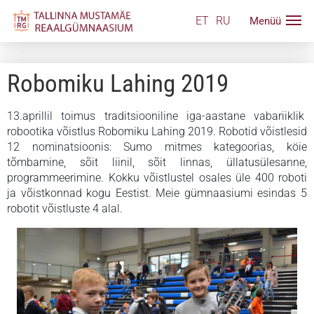
ET
RU
Robomiku Lahing 2019
13.aprillil toimus traditsiooniline iga-aastane vabariiklik
robootika võistlus Robomiku Lahing 2019. Robotid võistlesid
12 nominatsioonis: Sumo mitmes kategoorias, köie
tõmbamine, sõit liinil, sõit linnas, üllatusülesanne,
programmeerimine. Kokku võistlustel osales üle 400 roboti
ja võistkonnad kogu Eestist. M
eie gümnaasiumi esindas 5
robotit võistluste 4 alal.