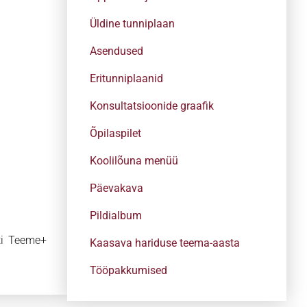
Üldine tunniplaan
Asendused
Eritunniplaanid
Konsultatsioonide graafik
Õpilaspilet
Koolilõuna menüü
Päevakava
Pildialbum
kti Teeme+
Kaasava hariduse teema-aasta
Tööpakkumised