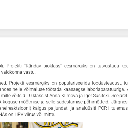
i. Projekti "Rändav bioklass" eesmärgiks on tutvustada kool
 valdkonna vastu.
ased. Projekti eesmärgiks on populariseerida loodusteadust, t
andes neile võimaluse töötada kaasaegse laboriaparatuuriga.
mille võitsid 10.klassist Anna Klimova ja Igor Sušitski. Seejärel 
NA koguse mõõtmise ja selle sadestamise põhimõtteid. Järgnes 
helreaktsiooni) käigus paljundati ja analüüsiti PCR-i tulemu
DNAs on HPV viirus või mitte.