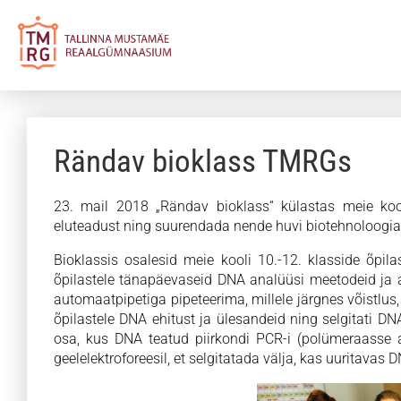
Rändav bioklass TMRGs
23. mail 2018 „Rändav bioklass“ külastas meie kool
eluteadust ning suurendada nende huvi biotehnoloogia
Bioklassis osalesid meie kooli 10.-12. klasside õpil
õpilastele tänapäevaseid DNA analüüsi meetodeid ja 
automaatpipetiga pipeteerima, millele järgnes võistlus, 
õpilastele DNA ehitust ja ülesandeid ning selgitati D
osa, kus DNA teatud piirkondi PCR-i (polümeraasse a
geelelektroforeesil, et selgitatada välja, kas uuritavas 