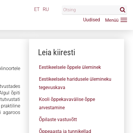
ET
RU
Uudised
Leia kiiresti
Eestikeelsele õppele üleminek
inoortele
Eestikeelsele haridusele ülemineku
utvustades
tegevuskava
Algul õpiti
tutvustati
Kooli õppekavavälise õppe
praktiline
arvestamine
si agaroos
Õpilaste vastuvõtt
Õppeaasta ja tunnikellad