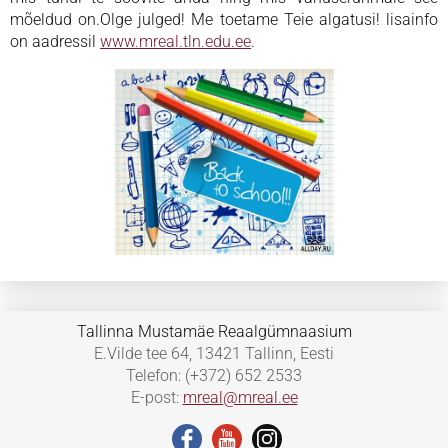
mõeldud on.Olge julged! Me toetame Teie algatusi! lisainfo
on aadressil
www.mreal.tln.edu.ee
.
Tallinna Mustamäe Reaalgümnaasium
E.Vilde tee 64, 13421 Tallinn, Eesti
Telefon: (+372) 652 2533
E-post:
mreal@mreal.ee