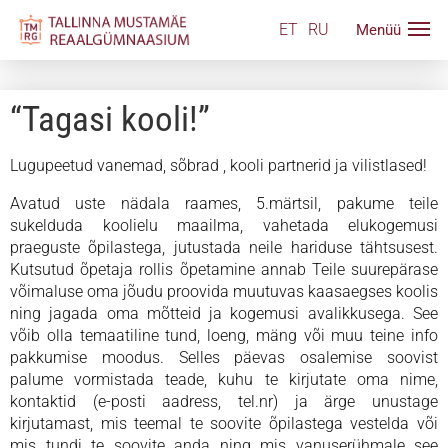
ET
RU
“Tagasi kooli!”
Lugupeetud vanemad, sõbrad , kooli partnerid ja vilistlased!
Avatud uste nädala raames, 5.märtsil, pakume teile
sukelduda koolielu maailma, vahetada elukogemusi
praeguste õpilastega, jutustada neile hariduse tähtsusest.
Kutsutud õpetaja rollis õpetamine annab Teile suurepärase
võimaluse oma jõudu proovida muutuvas kaasaegses koolis
ning jagada oma mõtteid ja kogemusi avalikkusega. See
võib olla temaatiline tund, loeng, mäng või muu teine info
pakkumise moodus. Selles päevas osalemise soovist
palume vormistada teade, kuhu te kirjutate oma nime,
kontaktid (e-posti aadress, tel.nr) ja ärge unustage
kirjutamast, mis teemal te soovite õpilastega vestelda või
mis tundi te soovite anda ning mis vanuserühmale see