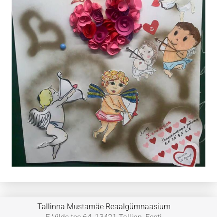
Tallinna Mustamäe Reaalgümnaasium