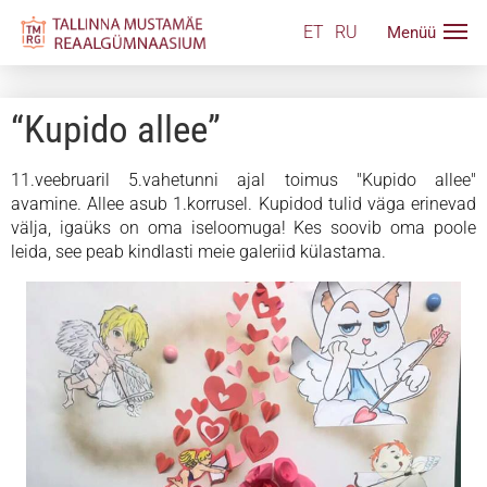
ET
RU
“Kupido allee”
11.veebruaril 5.vahetunni ajal toimus "Kupido allee"
avamine. Аllee asub 1.korrusel. Kupidod tulid väga erinevad
välja, igaüks on oma iseloomuga! Kes soovib oma poole
leida, see peab kindlasti meie galeriid külastama.