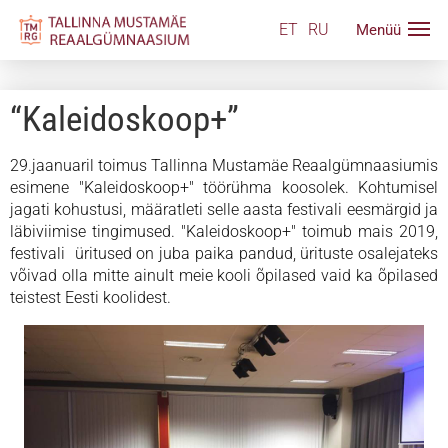
ET
RU
“Kaleidoskoop+”
29.jaanuaril toimus Tallinna Mustamäe Reaalgümnaasiumis
esimene "Kaleidoskoop+" töörühma koosolek. Kohtumisel
jagati kohustusi, määratleti selle aasta festivali eesmärgid ja
läbiviimise tingimused. "Kaleidoskoop+" toimub mais 2019,
festivali üritused on juba paika pandud, ürituste osalejateks
võivad olla mitte ainult meie kooli õpilased vaid ka õpilased
teistest Eesti koolidest.