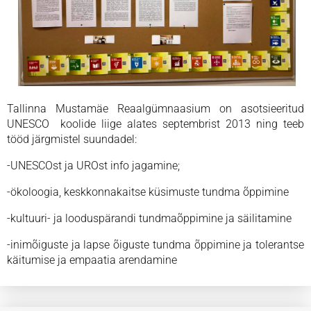
Tallinna Mustamäe Reaalgümnaasium on asotsieeritud
UNESCO koolide liige alates septembrist 2013 ning teeb
tööd järgmistel suundadel:
-UNESCOst ja UROst info jagamine;
-ökoloogia, keskkonnakaitse küsimuste tundma õppimine
-kultuuri- ja looduspärandi tundmaõppimine ja säilitamine
-inimõiguste ja lapse õiguste tundma õppimine ja tolerantse
käitumise ja empaatia arendamine