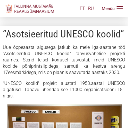
ET
RU
“Asotsieeritud UNESCO koolid”
Uue õppeaasta algusega jätkub ka meie iga-aastane töö
"Asotsieeritud UNESCO koolid" rahvusvahelise projekti
raames. Stend teisel korrusel tutvustab meid UNESCO
koolide põhiprintsiipidega, samuti ka kestva arengu
17eesmärkidega, mis on plaanis saavutada aastaks 2030.
"UNESCO koolid" projekt alustati 1953.aastal UNESCO
algatusel. Tänavu ühendab see 11000 organisatsiooni 181
riigis.