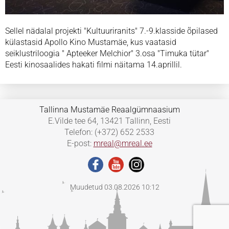
Sellel nädalal projekti "Kultuuriranits" 7.-9.klasside õpilased
külastasid Apollo Kino Mustamäe, kus vaatasid
seiklustriloogia " Apteeker Melchior" 3.osa "Timuka tütar"
Eesti kinosaalides hakati filmi näitama 14.aprillil.
Tallinna Mustamäe Reaalgümnaasium
E.Vilde tee 64, 13421 Tallinn, Eesti
Telefon: (+372) 652 2533
E-post:
mreal@mreal.ee
Muudetud 03.08.2026 10:12