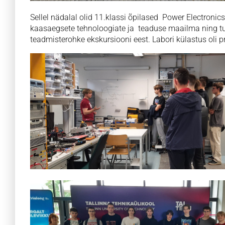
Sellel nädalal olid 11.klassi õpilased Power Electronics
kaasaegsete tehnoloogiate ja teaduse maailma ning tu
teadmisterohke ekskursiooni eest. Labori külastus oli pr