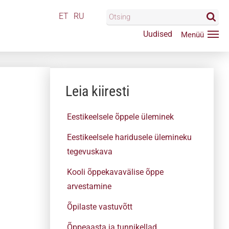
ET
RU
Uudised
Leia kiiresti
Eestikeelsele õppele üleminek
Eestikeelsele haridusele ülemineku
tegevuskava
Kooli õppekavavälise õppe
arvestamine
Õpilaste vastuvõtt
Õppeaasta ja tunnikellad