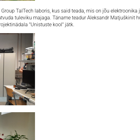
 Group TalTech laboris, kus said teada, mis on jõu elektroonika j
tvuda tuleviku majaga. Täname teadur Aleksandr Matjuškinit hu
ojektinädala "Unistuste kool" jätk.