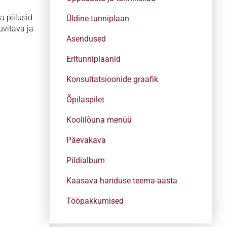
a piilusid
Üldine tunniplaan
vitava ja
Asendused
Eritunniplaanid
Konsultatsioonide graafik
Õpilaspilet
Koolilõuna menüü
Päevakava
Pildialbum
Kaasava hariduse teema-aasta
Tööpakkumised