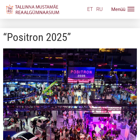
ET
RU
“Positron 2025”