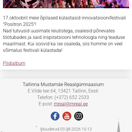
17.oktoobril meie õpilased külastasid innovatsioonifestivali
"Positron 2025"!
Nad tutvusid uusimate leiutistega, osalesid põnevates
töötubades ja said inspiratsiooni tehnoloogia ning teaduse
maailmast. Kui soovid ka ise osaleda, siis homme on veel
võimalus festivali külastada!
Pildialbum
Tallinna Mustamäe Reaalgümnaasium
E.Vilde tee 64, 13421 Tallinn, Eesti
Telefon: (+372) 652 2533
E-post:
mreal@mreal.ee
Muudetud 03.08.2026 10:12