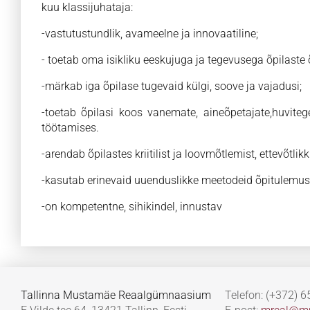
kuu klassijuhataja:
-vastutustundlik, avameelne ja innovaatiline;
- toetab oma isikliku eeskujuga ja tegevusega õpilaste
-märkab iga õpilase tugevaid külgi, soove ja vajadusi;
-toetab õpilasi koos vanemate, aineõpetajate,huvitege
töötamises.
-arendab õpilastes kriitilist ja loovmõtlemist, ettevõtli
-kasutab erinevaid uuenduslikke meetodeid õpitulemus
-on kompetentne, sihikindel, innustav
Tallinna Mustamäe Reaalgümnaasium
Telefon: (+372) 