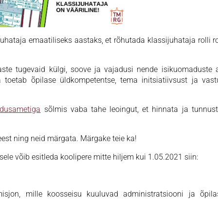
uhataja emaatiliseks aastaks, et rõhutada klassijuhataja rolli 
laste tugevaid külgi, soove ja vajadusi nende isikuomaduste 
a toetab õpilase üldkompetentse, tema initsiatiivsust ja vas
idusametiga
sõlmis vaba tahe leoingut, et hinnata ja tunnus
est ning neid märgata. Märgake teie ka!
le võib esitleda koolipere mitte hiljem kui 1.05.2021 siin:
misjon, mille koosseisu kuuluvad administratsiooni ja õpil