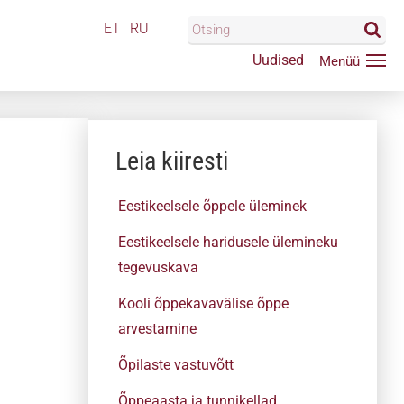
ET
RU
Uudised
Leia kiiresti
Eestikeelsele õppele üleminek
Eestikeelsele haridusele ülemineku
tegevuskava
Kooli õppekavavälise õppe
arvestamine
Õpilaste vastuvõtt
Õppeaasta ja tunnikellad