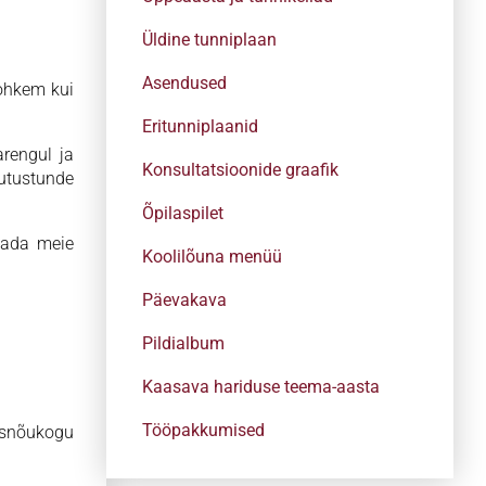
Üldine tunniplaan
Asendused
rohkem kui
Eritunniplaanid
arengul ja
Konsultatsioonide graafik
tutustunde
Õpilaspilet
tada meie
Koolilõuna menüü
Päevakava
Pildialbum
Kaasava hariduse teema-aasta
Tööpakkumised
asnõukogu