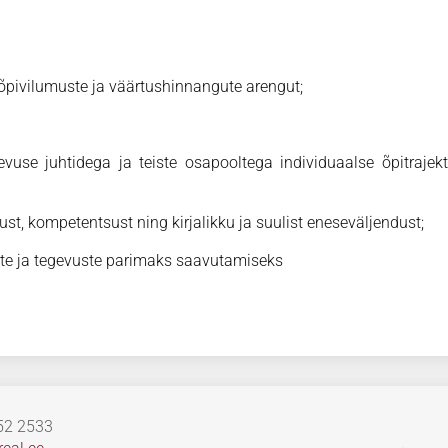
 õpivilumuste ja väärtushinnangute arengut;
vuse juhtidega ja teiste osapooltega individuaalse õpitrajekt
kkust, kompetentsust ning kirjalikku ja suulist eneseväljendust;
te ja tegevuste parimaks saavutamiseks
652 2533