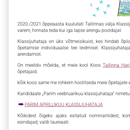
2020./2021.õppeaasta kuulutati Tallinnas välja Klassij
varem, hinnata teda kui iga lapse arengu pooldajat.
Klassijuhataja on üks võtmeisikuist, kes hindab õpi
õpetamise individuaalse tee leidmisel. Klassijuhataj
arendamist.
On meeldiv mõelda, et meie kool Koos
Tallinna Har
õpetajaid.
kõik koos same me rohkem hoolitseda meie õpetajate e
Kandidaate „Parim veebruarikuu klassijuhataja" nimetuse
PARIM APRILLIKUU KLASSIJUHATAJA
Kõikidest õigeks ajaks esitatud nominantidest, ko
esindajad, valib laureaati.