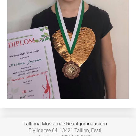
Tallinna Mustamäe Reaalgümnaasium
E.Vilde tee 64, 13421 Tallinn, Eesti