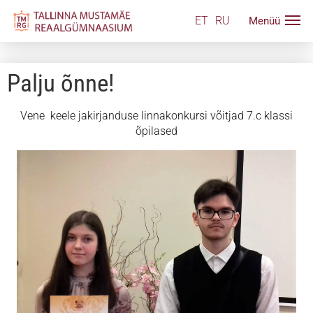
ET
RU
Palju õnne!
Vene keele jakirjanduse linnakonkursi võitjad 7.c klassi
õpilased