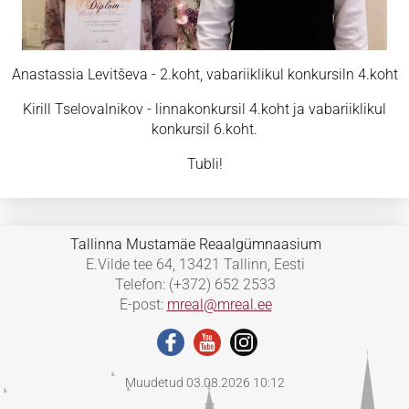
Anastassia Levitševa - 2.koht, vabariiklikul konkursiln 4.koht
Kirill Tselovalnikov - linnakonkursil 4.koht ja vabariiklikul
konkursil 6.koht.
Tubli!
Tallinna Mustamäe Reaalgümnaasium
E.Vilde tee 64, 13421 Tallinn, Eesti
Telefon: (+372) 652 2533
E-post:
mreal@mreal.ee
Muudetud 03.08.2026 10:12