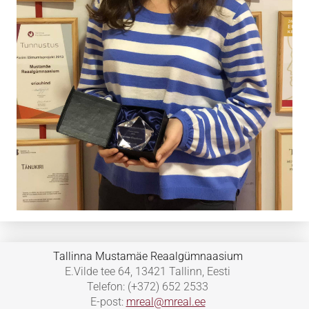
Tallinna Mustamäe Reaalgümnaasium
E.Vilde tee 64, 13421 Tallinn, Eesti
Telefon: (+372) 652 2533
E-post:
mreal@mreal.ee