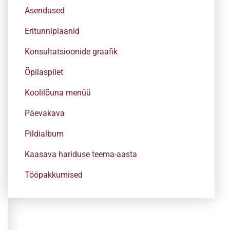
Asendused
Eritunniplaanid
Konsultatsioonide graafik
Õpilaspilet
Koolilõuna menüü
Päevakava
Pildialbum
Kaasava hariduse teema-aasta
Tööpakkumised