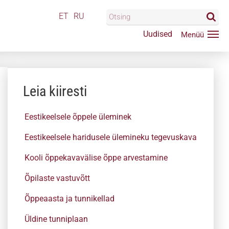
ET
RU
Uudised
Leia kiiresti
Eestikeelsele õppele üleminek
Eestikeelsele haridusele ülemineku tegevuskava
Kooli õppekavavälise õppe arvestamine
Õpilaste vastuvõtt
Õppeaasta ja tunnikellad
Üldine tunniplaan