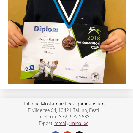
Tallinna Mustamäe Reaalgümnaasium
E.Vilde tee 64, 13421 Tallinn, Eesti
Telefon: (+372) 652 2533
E-post:
mreal@mreal.ee