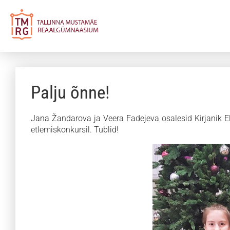
Palju õnne!
Jana Ž
andarova
ja
Veera
Fadejeva
osalesid Kirjanik
E
etlemiskonkursil. Tublid!