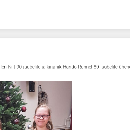
llen
Niit
90-
juubelile
ja
kirjanik
Hando
Runnel
80-juubelile ühe