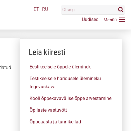
ET
RU
Uudised
Leia kiiresti
Eestikeelsele õppele üleminek
ndatud
Eestikeelsele haridusele ülemineku
tegevuskava
Kooli õppekavavälise õppe arvestamine
Õpilaste vastuvõtt
Õppeaasta ja tunnikellad