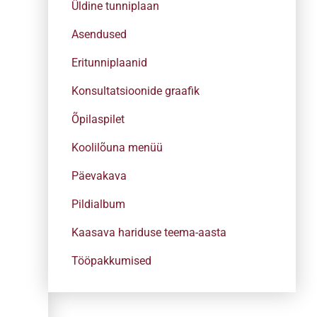
Üldine tunniplaan
Asendused
Eritunniplaanid
Konsultatsioonide graafik
Õpilaspilet
Koolilõuna menüü
Päevakava
Pildialbum
Kaasava hariduse teema-aasta
Tööpakkumised