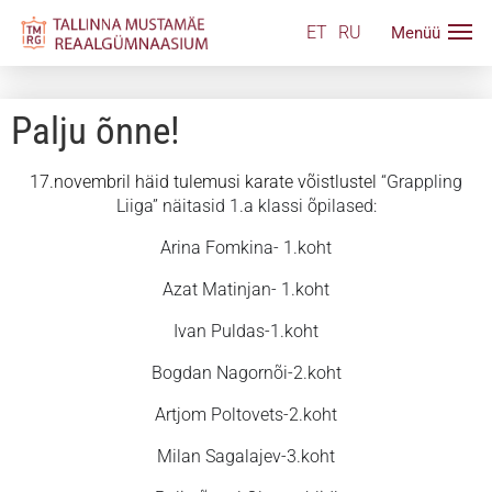
ET
RU
Palju õnne!
17.novembril häid tulemusi karate võistlustel
“Grappling
Liiga” näitasid 1.a klassi õpilased:
Arina Fomkina- 1.koht
Azat Matinjan- 1.koht
Ivan Puldas-1.koht
Bogdan Nagornõi-2.koht
Artjom Poltovets-2.koht
Milan Sagalajev-3.koht