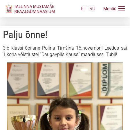
ET
RU
Palju õnne!
3.b klassi õpilane Polina Timšina 16.novembril Leedus sai
1.koha võistlustel “Daugavpils Kauss” maadluses. Tubli!