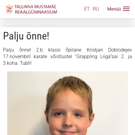
ET
RU
Palju õnne!
Palju õnne! 2.b klassi õpilane Kristjan Dobrodejev
17.novembril karate võistlustel “Grappling Liiga”sai 2. ja
3.koha. Tubli!