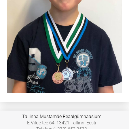
Tallinna Mustamäe Reaalgümnaasium
E.Vilde tee 64, 13421 Tallinn, Eesti