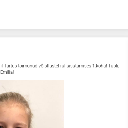
l Tartus toimunud võistlustel rulluisutamises 1.koha! Tubli,
Emilia!