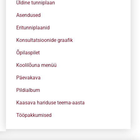
Üldine tunniplaan
Asendused
Eritunniplaanid
Konsultatsioonide graafik
Õpilaspilet
Koolilõuna menüü
Päevakava
Pildialbum
Kaasava hariduse teema-aasta
Tööpakkumised