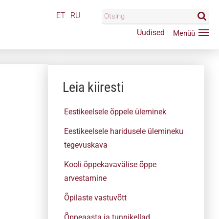
ET
RU
Uudised
Leia kiiresti
Eestikeelsele õppele üleminek
Eestikeelsele haridusele ülemineku
tegevuskava
Kooli õppekavavälise õppe
arvestamine
Õpilaste vastuvõtt
Õppeaasta ja tunnikellad