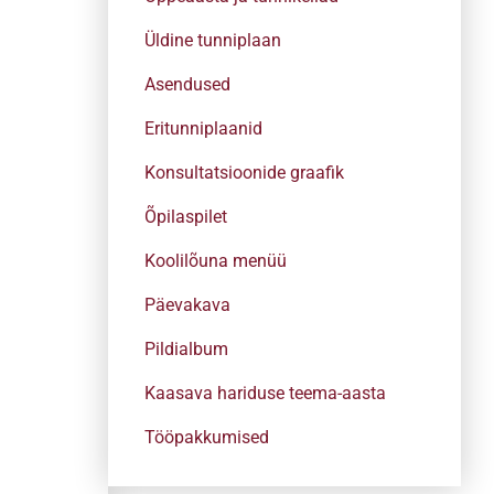
Üldine tunniplaan
Asendused
Eritunniplaanid
Konsultatsioonide graafik
Õpilaspilet
Koolilõuna menüü
Päevakava
Pildialbum
Kaasava hariduse teema-aasta
Tööpakkumised