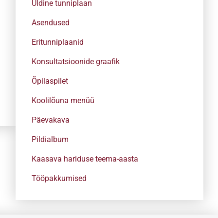
Üldine tunniplaan
Asendused
Eritunniplaanid
Konsultatsioonide graafik
Õpilaspilet
Koolilõuna menüü
Päevakava
Pildialbum
Kaasava hariduse teema-aasta
Tööpakkumised