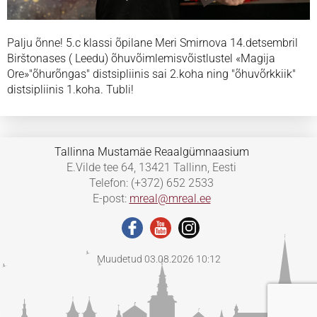
Palju õnne! 5.c klassi õpilane Meri Smirnova 14.detsembril
Birštonases ( Leedu) õhuvõimlemisvõistlustel «Magija
Ore»"õhurõngas" distsipliinis sai 2.koha ning "õhuvõrkkiik"
distsipliinis 1.koha. Tubli!
Tallinna Mustamäe Reaalgümnaasium
E.Vilde tee 64, 13421 Tallinn, Eesti
Telefon: (+372) 652 2533
E-post:
mreal@mreal.ee
Muudetud 03.08.2026 10:12