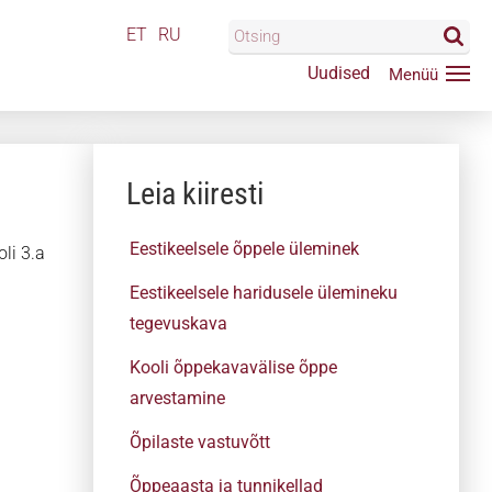
ET
RU
Uudised
Leia kiiresti
Eestikeelsele õppele üleminek
li 3.a
Eestikeelsele haridusele ülemineku
tegevuskava
Kooli õppekavavälise õppe
arvestamine
Õpilaste vastuvõtt
Õppeaasta ja tunnikellad