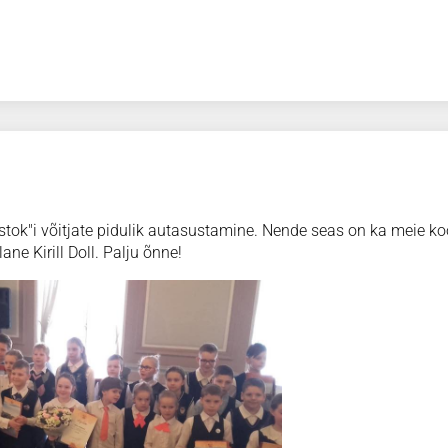
ok"i võitjate pidulik autasustamine. Nende seas on ka meie koo
lane Kirill Doll. Palju õnne!