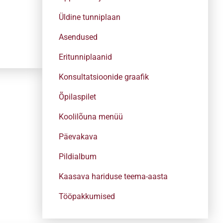
Üldine tunniplaan
Asendused
Eritunniplaanid
Konsultatsioonide graafik
Õpilaspilet
Koolilõuna menüü
Päevakava
Pildialbum
Kaasava hariduse teema-aasta
Tööpakkumised