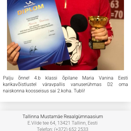
Palju õnne! 4.b klassi õpilane Maria Vanina Eesti
karikavõistlustel väravpallis vanuserühmas D2 oma
naiskonna koosseisus sai 2.koha. Tubli!
Tallinna Mustamäe Reaalgümnaasium
E.Vilde tee 64, 13421 Tallinn, Eesti
Telefon: (+372) 652 2533