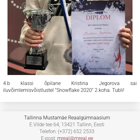
4.b klassi õpilane Kristina Jegorova sai
iluvõimlemisvõistlustel "Snowflake 2020" 2.koha. Tubli!
Tallinna Mustamäe Reaalgümnaasium
E.Vilde tee 64, 13421 Tallinn, Eesti
Telefon: (+372) 652 2533
E-post:
mreal@mreal.ee