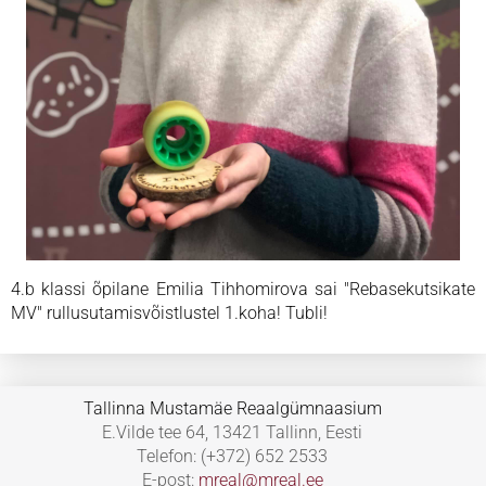
4.b klassi õpilane Emilia Tihhomirova sai "Rebasekutsikate
MV" rullusutamisvõistlustel 1.koha! Tubli!
Tallinna Mustamäe Reaalgümnaasium
E.Vilde tee 64, 13421 Tallinn, Eesti
Telefon: (+372) 652 2533
E-post:
mreal@mreal.ee