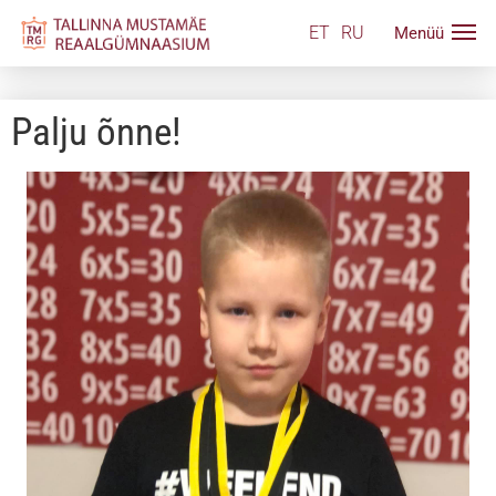
ET
RU
Palju õnne!