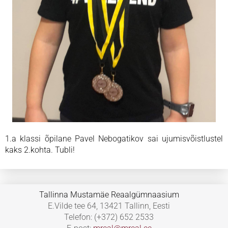
1.a klassi õpilane Pavel Nebogatikov sai ujumisvõistlustel
kaks 2.kohta. Tubli!
Tallinna Mustamäe Reaalgümnaasium
E.Vilde tee 64, 13421 Tallinn, Eesti
Telefon: (+372) 652 2533