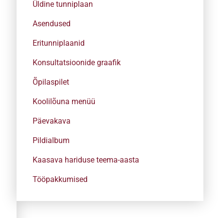
Üldine tunniplaan
Asendused
Eritunniplaanid
Konsultatsioonide graafik
Õpilaspilet
Koolilõuna menüü
Päevakava
Pildialbum
Kaasava hariduse teema-aasta
Tööpakkumised