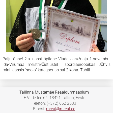
Palju õnne! 2.a klassi õpilane Vlada Jaružnaja 1.novembril
Ida-Virumaa meistrivõistlustel spordiaeroobikas Jõhvis
mini-klassis "soolo" kategoorias sai 2.koha. Tubli!
Tallinna Mustamäe Reaalgümnaasium
E.Vilde tee 64, 13421 Tallinn, Eesti
Telefon: (+372) 652 2533
E-post:
mreal@mreal.ee