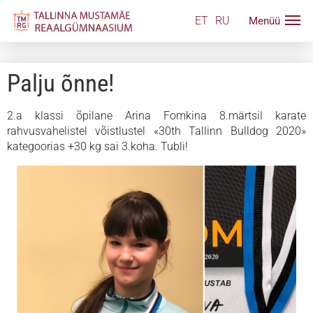
ET
RU
Palju õnne!
2.a klassi õpilane Arina Fomkina 8.märtsil karate
rahvusvahelistel võistlustel
«30th Tallinn Bulldog 2020»
kategoorias +30 kg
sai 3.koha. Tubli!