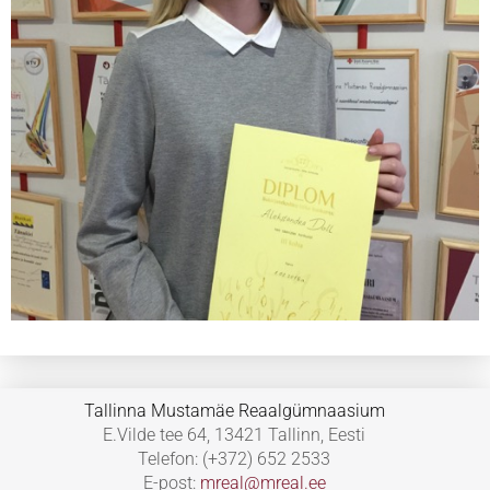
Tallinna Mustamäe Reaalgümnaasium
E.Vilde tee 64, 13421 Tallinn, Eesti
Telefon: (+372) 652 2533
E-post:
mreal@mreal.ee