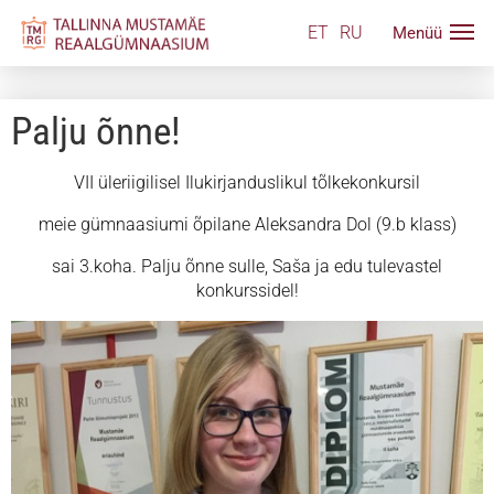
ET
RU
Palju õnne!
VII üleriigilisel Ilukirjanduslikul tõlkekonkursil
meie gümnaasiumi õpilane Aleksandra Dol (9.b klass)
sai 3.koha. Palju õnne sulle, Saša ja edu tulevastel
konkurssidel!