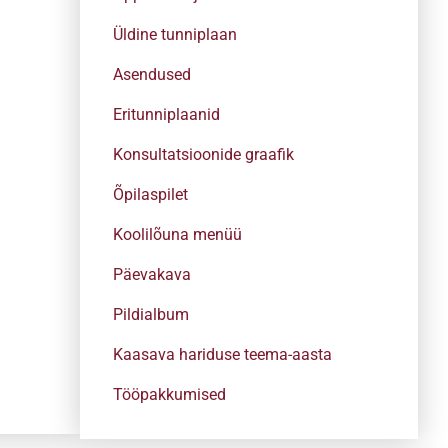
Üldine tunniplaan
Asendused
Eritunniplaanid
Konsultatsioonide graafik
Õpilaspilet
Koolilõuna menüü
Päevakava
Pildialbum
Kaasava hariduse teema-aasta
Tööpakkumised